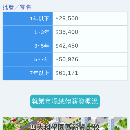
批發╱零售
29,500
1年以下
$
35,400
1~3年
$
42,480
3~5年
$
50,976
5~7年
$
61,171
7年以上
$
就業市場總體薪資概況