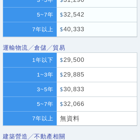
3~5年
$
32,542
5~7年
$
40,333
7年以上
$
運輸物流╱倉儲╱貿易
29,500
1年以下
$
29,885
1~3年
$
30,833
3~5年
$
32,066
5~7年
$
無資料
7年以上
建築營造╱不動產相關