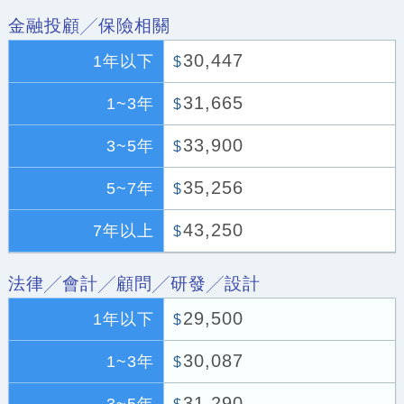
金融投顧╱保險相關
30,447
1年以下
$
31,665
1~3年
$
33,900
3~5年
$
35,256
5~7年
$
43,250
7年以上
$
法律╱會計╱顧問╱研發╱設計
29,500
1年以下
$
30,087
1~3年
$
31,290