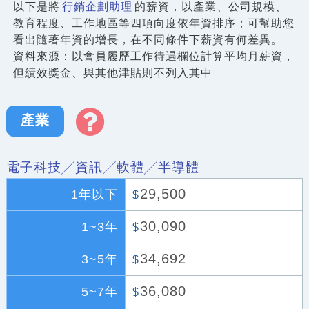
以下是將
行銷企劃助理
的薪資，以產業、公司規模、
教育程度、工作地區等四項向度依年資排序；可幫助您
看出隨著年資的增長，在不同條件下薪資有何差異。
資料來源：以會員履歷工作待遇欄位計算平均月薪資，
但績效獎金、與其他津貼則不列入其中
產業
電子科技╱資訊╱軟體╱半導體
29,500
1年以下
$
30,090
1~3年
$
34,692
3~5年
$
36,080
5~7年
$