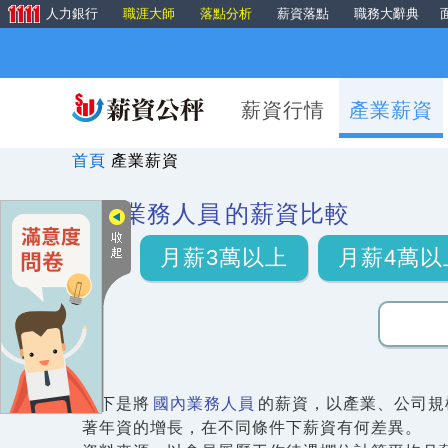
人力銀行
職涯大師
落點分析
薪資落點
職務大辭典
薪資行情
產業薪資
首頁
產業薪資
國內業務人員
的薪資比較
月薪3萬以上
月薪4萬以
以下是將
國內業務人員
的薪資，以產業、公司規
著年資的增長，在不同條件下薪資有何差異。