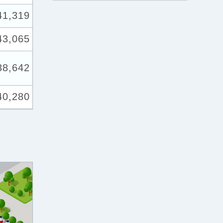
41,319
43,065
38,642
40,280