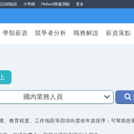
面試經驗談
大學網
Holland興趣測驗
更多
學類薪資
競爭者分析
職務解說
薪資落點
上
模、教育程度、工作地區等四項向度依年資排序；可幫助您