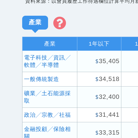
資料來源：以會員履歷工作待遇欄位計算平均月
產業
產業
1年以下
電子科技╱資訊╱
35,405
$
軟體╱半導體
34,518
一般傳統製造
$
礦業╱土石能源採
32,400
$
取
31,441
政治╱宗教╱社福
$
金融投顧╱保險相
33,315
$
關