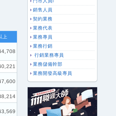
門市人員l
銷售人員
契約業務
業務代表
以上
業務專員
業務行銷
44,708
行銷業務專員
業務儲備幹部
40,221
業務開發高級專員
47,600
38,214
43,569