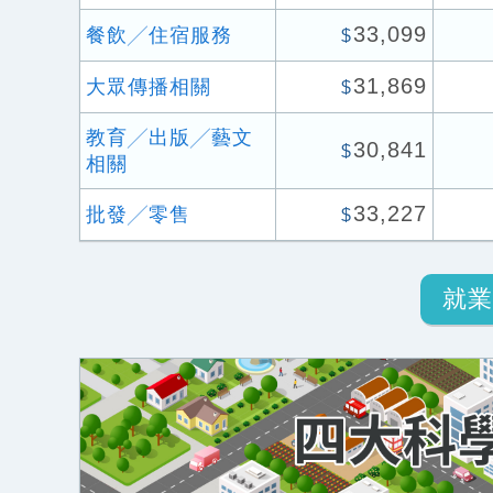
33,099
餐飲╱住宿服務
$
31,869
大眾傳播相關
$
教育╱出版╱藝文
30,841
$
相關
33,227
批發╱零售
$
就業