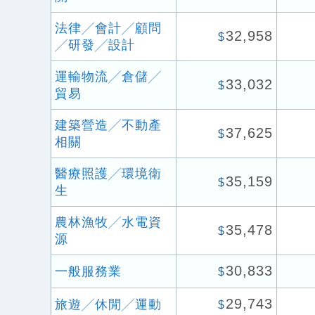
法律╱會計╱顧問
32,958
$
╱研發╱設計
運輸物流╱倉儲╱
33,032
$
貿易
建築營造╱不動產
37,625
$
相關
醫療照護╱環境衛
35,159
$
生
農林漁牧╱水電資
35,478
$
源
30,833
一般服務業
$
29,743
旅遊╱休閒╱運動
$