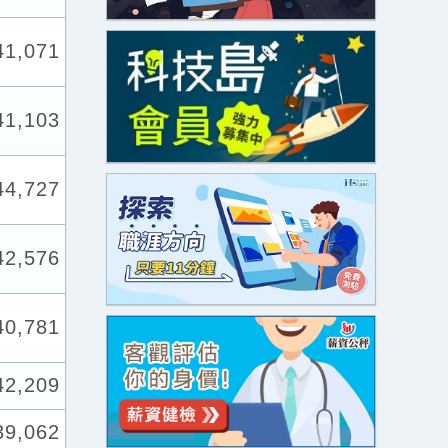
41,071
41,103
44,727
42,576
40,781
42,209
39,062