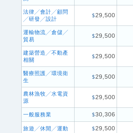
法律╱會計╱顧問
29,500
$
╱研發╱設計
運輸物流╱倉儲╱
29,500
$
貿易
建築營造╱不動產
29,500
$
相關
醫療照護╱環境衛
29,500
$
生
農林漁牧╱水電資
29,500
$
源
30,306
一般服務業
$
29,500
旅遊╱休閒╱運動
$