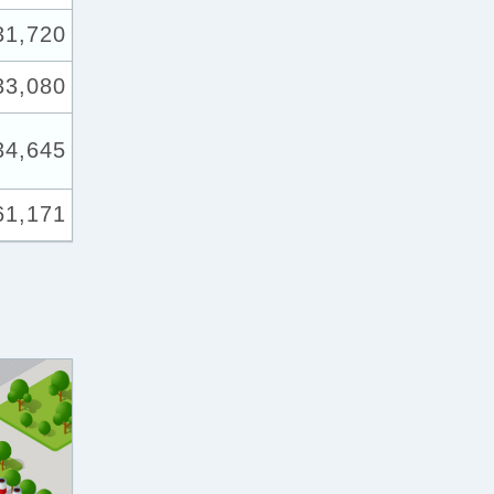
31,720
33,080
34,645
61,171