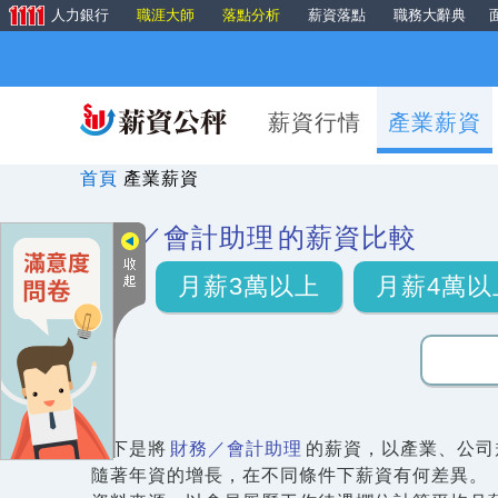
人力銀行
職涯大師
落點分析
薪資落點
職務大辭典
薪資行情
產業薪資
首頁
產業薪資
財務／會計助理
的薪資比較
月薪3萬以上
月薪4萬以
以下是將
財務／會計助理
的薪資，以產業、公司
隨著年資的增長，在不同條件下薪資有何差異。