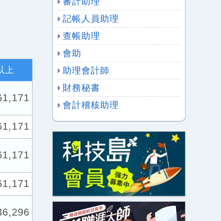
審計助理
記帳人員助理
查帳助理
會助
以上
助理會計師
財務秘書
61,171
會計稽核助理
61,171
61,171
61,171
36,296