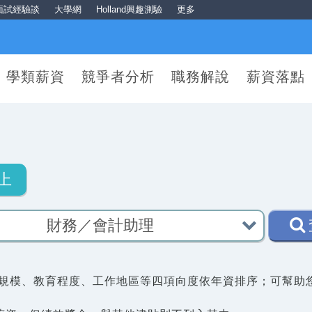
面試經驗談
大學網
Holland興趣測驗
更多
學類薪資
競爭者分析
職務解說
薪資落點
上
規模、教育程度、工作地區等四項向度依年資排序；可幫助