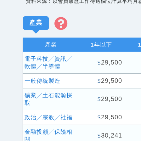
資料來源：以會員履歷工作待遇欄位計算平均月
產業
產業
1年以下
電子科技╱資訊╱
29,500
$
軟體╱半導體
29,500
一般傳統製造
$
礦業╱土石能源採
29,500
$
取
29,500
政治╱宗教╱社福
$
金融投顧╱保險相
30,241
$
關