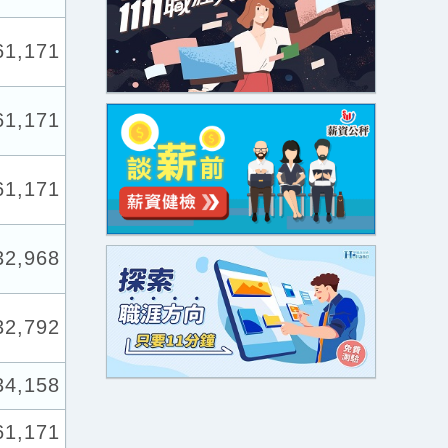
61,171
61,171
61,171
32,968
32,792
34,158
61,171