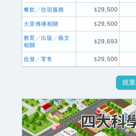
29,500
餐飲╱住宿服務
$
29,500
大眾傳播相關
$
教育╱出版╱藝文
29,693
$
相關
29,500
批發╱零售
$
就業