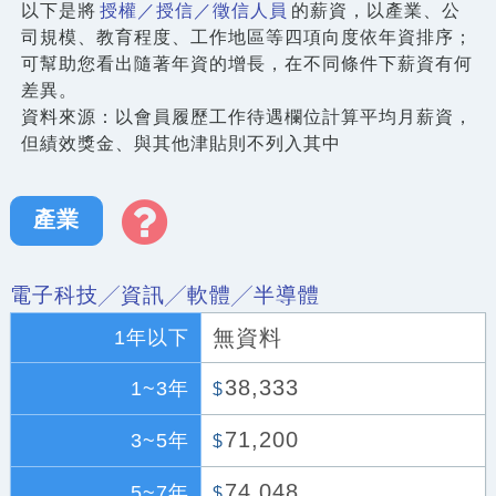
以下是將
授權／授信／徵信人員
的薪資，以產業、公
司規模、教育程度、工作地區等四項向度依年資排序；
可幫助您看出隨著年資的增長，在不同條件下薪資有何
差異。
資料來源：以會員履歷工作待遇欄位計算平均月薪資，
但績效獎金、與其他津貼則不列入其中
產業
電子科技╱資訊╱軟體╱半導體
無資料
1年以下
38,333
1~3年
$
71,200
3~5年
$
74,048
5~7年
$