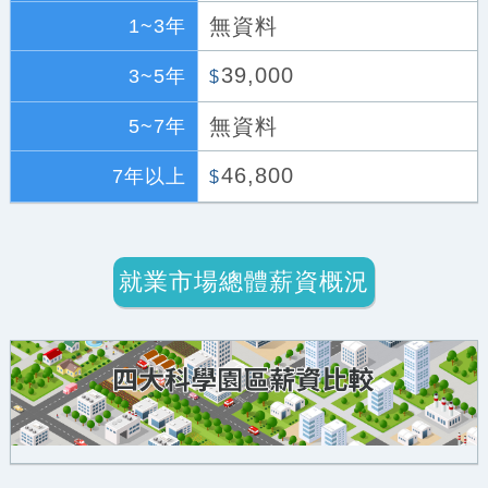
無資料
1~3年
39,000
3~5年
$
無資料
5~7年
46,800
7年以上
$
就業市場總體薪資概況