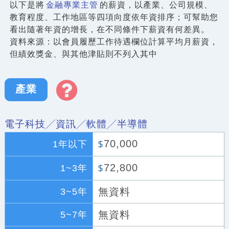
以下是將
金融專業主管
的薪資，以產業、公司規模、
教育程度、工作地區等四項向度依年資排序；可幫助您
看出隨著年資的增長，在不同條件下薪資有何差異。
資料來源：以會員履歷工作待遇欄位計算平均月薪資，
但績效獎金、與其他津貼則不列入其中
產業
電子科技╱資訊╱軟體╱半導體
70,000
1年以下
$
72,800
1~3年
$
無資料
3~5年
無資料
5~7年