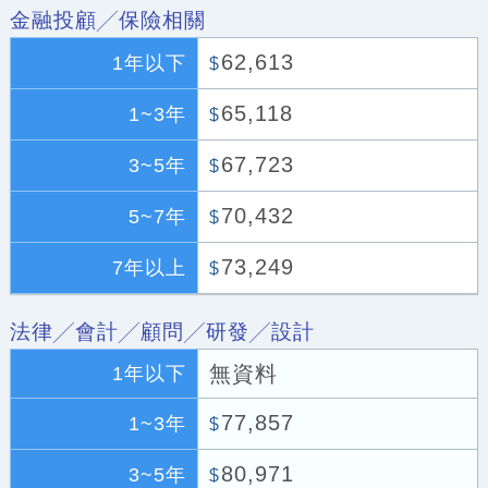
金融投顧╱保險相關
62,613
1年以下
$
65,118
1~3年
$
67,723
3~5年
$
70,432
5~7年
$
73,249
7年以上
$
法律╱會計╱顧問╱研發╱設計
無資料
1年以下
77,857
1~3年
$
80,971
3~5年
$