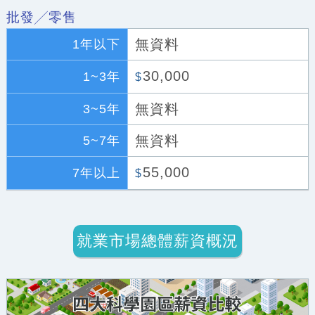
批發╱零售
無資料
1年以下
30,000
1~3年
$
無資料
3~5年
無資料
5~7年
55,000
7年以上
$
就業市場總體薪資概況