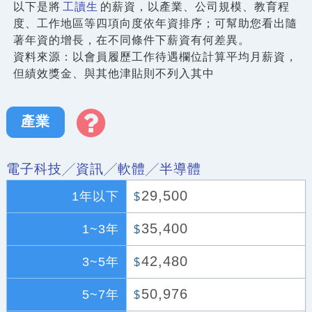
以下是將
工讀生
的薪資，以產業、公司規模、教育程
度、工作地區等四項向度依年資排序；可幫助您看出隨
著年資的增長，在不同條件下薪資有何差異。
資料來源：以會員履歷工作待遇欄位計算平均月薪資，
但績效獎金、與其他津貼則不列入其中
產業
電子科技╱資訊╱軟體╱半導體
29,500
1年以下
$
35,400
1~3年
$
42,480
3~5年
$
50,976
5~7年
$