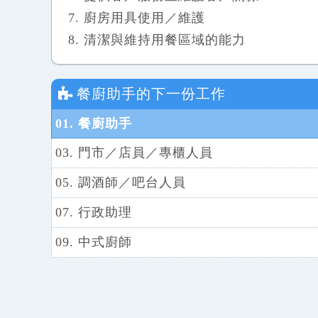
廚房用具使用／維護
清潔與維持用餐區域的能力
餐廚助手
的下一份工作
01. 餐廚助手
03. 門市／店員／專櫃人員
05. 調酒師／吧台人員
07. 行政助理
09. 中式廚師