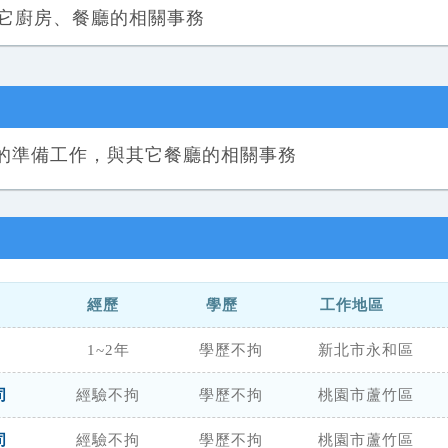
它廚房、餐廳的相關事務
的準備工作，與其它餐廳的相關事務
經歷
學歷
工作地區
1~2年
學歷不拘
新北市永和區
司
經驗不拘
學歷不拘
桃園市蘆竹區
司
經驗不拘
學歷不拘
桃園市蘆竹區