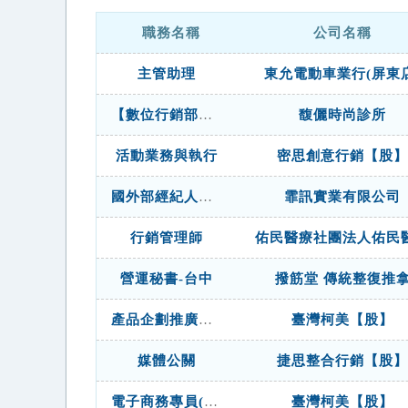
職務名稱
公司名稱
主管助理
東允電動車業行(屏東店
【數位行銷部擴編】數位行銷公關
馥儷時尚診所
活動業務與執行
密思創意行銷【股】
國外部經紀人助理
霏訊實業有限公司
行銷管理師
佑民醫療社團法人佑民
營運秘書-台中
撥筋堂 傳統整復推
產品企劃推廣主管
臺灣柯美【股】
媒體公關
捷思整合行銷【股】
電子商務專員(台南)
臺灣柯美【股】