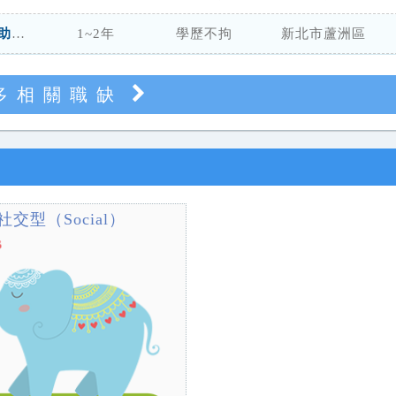
台灣人間有愛中小企業互助協會
1~2年
學歷不拘
新北市蘆洲區
多相關職缺
社交型（Social）