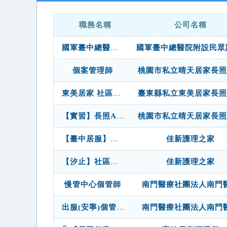
職務名稱
公司名稱
國軍臺中總醫院招聘公告醫務企劃管理室聘請健康台灣深耕計畫 定期契約師級專業人員(在宅醫療個管師)1員
個案管理師
桃園市私立晴天居家長照
東美居家 社區整合型服務中心(A)個管
臺東縣私立東美居家長照
【實習】長照A單位個案管理師
桃園市私立晴天居家長照
【臺中居服】有經驗面議4萬以上-居服督導/居服督導員(儲備長照主管)
佳新護理之家
【汐止】社區整合型服務中心個案管理人員【有經驗保障月薪5萬元】無經驗符合資格也可
佳新護理之家
慢管中心個管師
南門醫療社團法人南門
出服(安寧)個管師
南門醫療社團法人南門