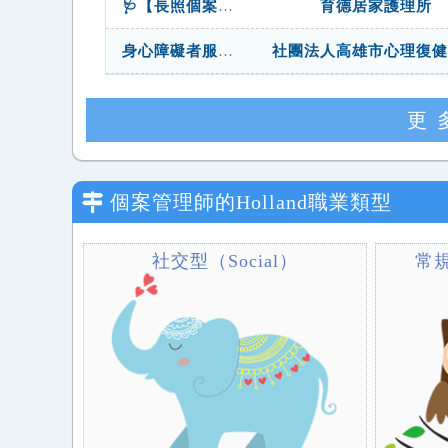
🩺【長照個案管理師｜月薪35,000元以上｜週休二日】🩺 ✨ 專業長照團隊 × 個案管理實務 × 穩定發展機會 ✨
育德居家護理所
身心障礙者服務中心-個管員
社團法人高雄市心理復健
更
個案管理師
的Holland職業類型
社交型（Social）
常規