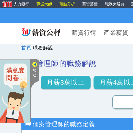
人力銀行
職涯大師
落點分析
薪資落點
職務大辭典
薪資行情
產業薪資
首頁
職務解說
個案管理師
的職務解說
月薪3萬以上
月薪4萬以
個案管理師
的職務定義