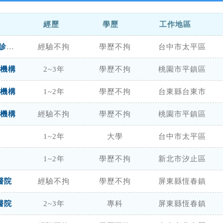
經歷
學歷
工作地區
國軍臺中總醫院附設民眾診療服務處
經驗不拘
學歷不拘
台中市太平區
機構
2~3年
學歷不拘
桃園市平鎮區
機構
1~2年
學歷不拘
台東縣台東市
機構
經驗不拘
學歷不拘
桃園市平鎮區
1~2年
大學
台中市太平區
1~2年
學歷不拘
新北市汐止區
醫院
經驗不拘
學歷不拘
屏東縣恆春鎮
醫院
2~3年
專科
屏東縣恆春鎮