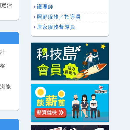
制定治
護理師
照顧服務／指導員
居家服務督導員
護計
和權
監測能