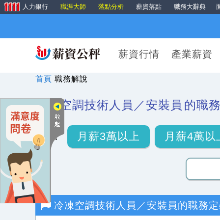
人力銀行
職涯大師
落點分析
薪資落點
職務大辭典
薪資行情
產業薪資
首頁
職務解說
冷凍空調技術人員／安裝員
的職
月薪3萬以上
月薪4萬以
冷凍空調技術人員／安裝員
的職務定