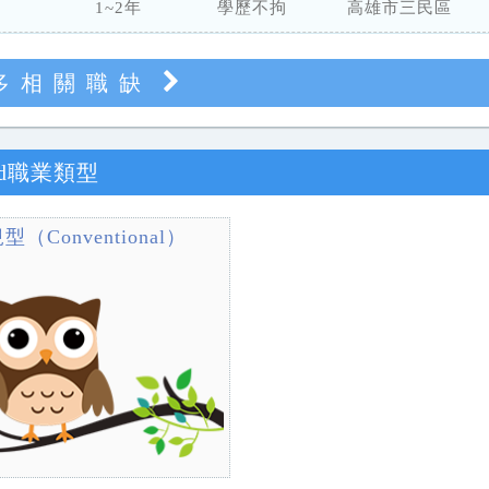
1~2年
學歷不拘
高雄市三民區
多相關職缺
and職業類型
型（Conventional）