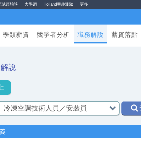
面試經驗談
大學網
Holland興趣測驗
更多
學類薪資
競爭者分析
職務解說
薪資落點
務解說
上
義