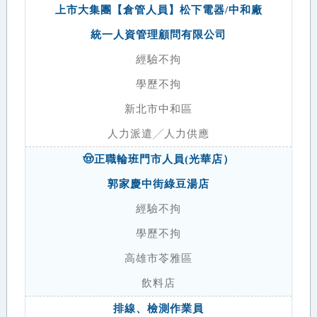
上市大集團【倉管人員】松下電器/中和廠
統一人資管理顧問有限公司
經驗不拘
學歷不拘
新北市中和區
人力派遣╱人力供應
🤠正職輪班門市人員(光華店）
郭家慶中街綠豆湯店
經驗不拘
學歷不拘
高雄市苓雅區
飲料店
排線、檢測作業員