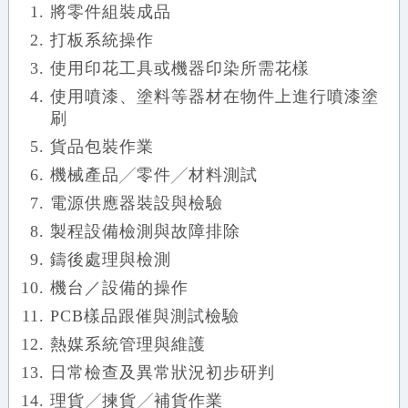
將零件組裝成品
打板系統操作
使用印花工具或機器印染所需花樣
使用噴漆、塗料等器材在物件上進行噴漆塗
刷
貨品包裝作業
機械產品╱零件╱材料測試
電源供應器裝設與檢驗
製程設備檢測與故障排除
鑄後處理與檢測
機台／設備的操作
PCB樣品跟催與測試檢驗
熱媒系統管理與維護
日常檢查及異常狀況初步研判
理貨╱揀貨╱補貨作業