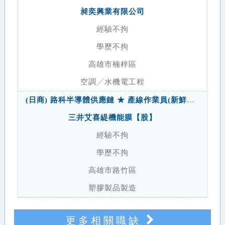
昶奕興業有限公司
經驗不拘
學歷不拘
高雄市楠梓區
空調╱水機電工程
(日商) 路科半導體供應鏈 ★ 產線作業員(新鮮人可)
三井艾喜緹機能膜【股】
經驗不拘
學歷不拘
高雄市路竹區
塑膠製品製造
更多相關職缺