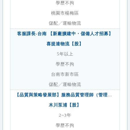
學歷不拘
桃園市楊梅區
儲配╱運輸物流
客服課長-台南 【新廠擴建中・儲備人才招募】
喜提達物流【股】
5年以上
學歷不拘
台南市新市區
儲配╱運輸物流
【品質與策略發展部】服務品質管理師（管理幕僚）
木川泵浦【股】
2~3年
學歷不拘