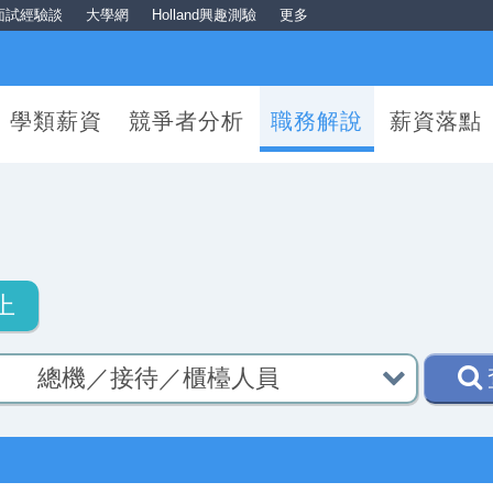
面試經驗談
大學網
Holland興趣測驗
更多
學類薪資
競爭者分析
職務解說
薪資落點
說
上