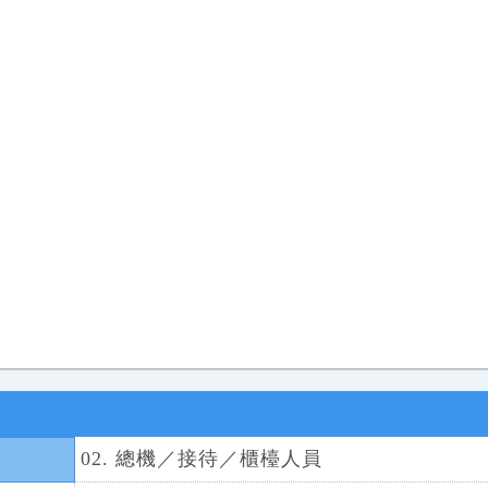
02. 總機／接待／櫃檯人員