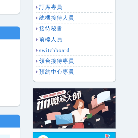
訂席專員
總機接待人員
接待秘書
前檯人員
switchboard
領台接待專員
預約中心專員