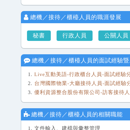
總機／接待／櫃檯人員
的職涯發展
秘書
行政人員
公關人員
總機／接待／櫃檯人員
的面試經驗暨
Live互動美語-行政櫃台人員-面試經驗
台灣國際物業-大廳接待人員-面試經驗
優利資源整合股份有限公司-訪客接待人
總機／接待／櫃檯人員
的相關職能
文件輸入、建檔與彙整管理