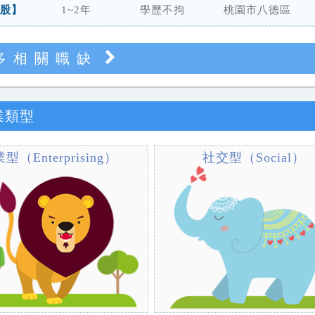
股】
1~2年
學歷不拘
桃園市八德區
多相關職缺
職業類型
型（Enterprising）
社交型（Social）