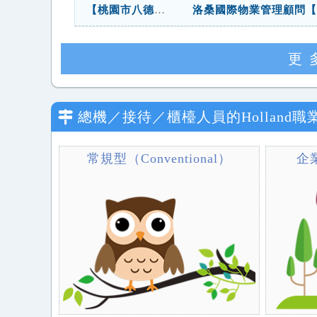
【桃園市八德區高級社區】夜班櫃台接待客服人員 月休10天
洛桑國際物業管理顧問【
更
總機／接待／櫃檯人員
的Holland
常規型（Conventional）
企業