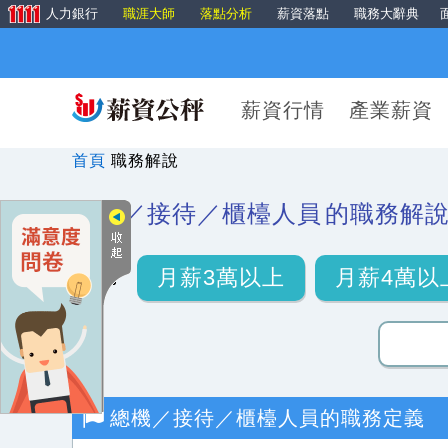
人力銀行
職涯大師
落點分析
薪資落點
職務大辭典
薪資行情
產業薪資
首頁
職務解說
總機／接待／櫃檯人員
的職務解
月薪3萬以上
月薪4萬以
總機／接待／櫃檯人員
的職務定義