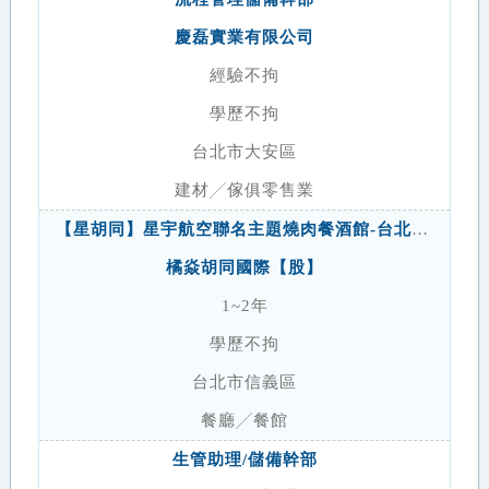
慶磊實業有限公司
經驗不拘
學歷不拘
台北市大安區
建材╱傢俱零售業
【星胡同】星宇航空聯名主題燒肉餐酒館-台北大巨蛋｜外場正職/領班
橘焱胡同國際【股】
1~2年
學歷不拘
台北市信義區
餐廳╱餐館
生管助理/儲備幹部