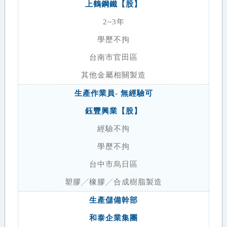
上鶴鋼鐵【股】
2~3年
學歷不拘
台南市官田區
其他金屬相關製造
生產作業員- 無經驗可
鈺豐興業【股】
經驗不拘
學歷不拘
台中市烏日區
塑膠╱橡膠╱合成樹脂製造
生產儲備幹部
和泰企業集團