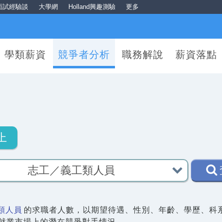
面試經驗談
大學網
Holland興趣測驗
更多
學類薪資
競爭者分析
職務解說
薪資落點
上
類人員
的求職者人數，以期望待遇、性別、年齡、學歷、科
在就業市場上的潛在競爭對手情況。