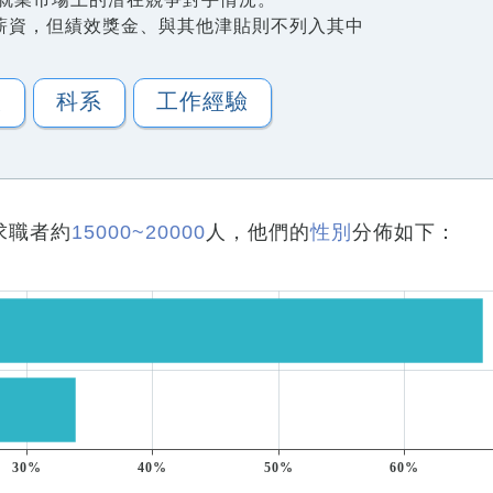
薪資，但績效獎金、與其他津貼則不列入其中
歷
科系
工作經驗
求職者約
15000~20000
人，他們的
性別
分佈如下：
30%
40%
50%
60%