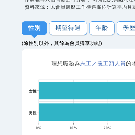
資料來源：以會員履歷工作待遇欄位計算平均月
性別
期望待遇
年齡
學
(除性別以外，其餘為會員獨享功能)
理想職務為
志工／義工類人員
的
女性
男性
0%
10%
20%