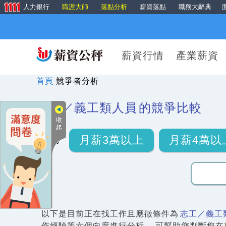
人力銀行
職涯大師
落點分析
薪資落點
職務大辭典
薪資行情
產業薪資
首頁
競爭者分析
志工／義工類人員
的競爭比較
月薪3萬以上
月薪4萬以
以下是目前正在找工作且應徵條件為
志工／義工
作經驗等六個向度進行分析， 可幫助您判斷您