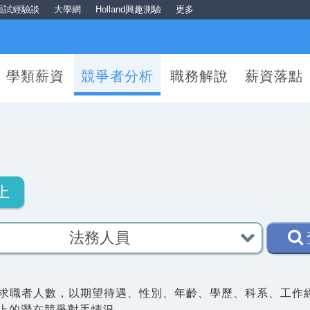
面試經驗談
大學網
Holland興趣測驗
更多
學類薪資
競爭者分析
職務解說
薪資落點
上
求職者人數，以期望待遇、性別、年齡、學歷、科系、工作
上的潛在競爭對手情況。