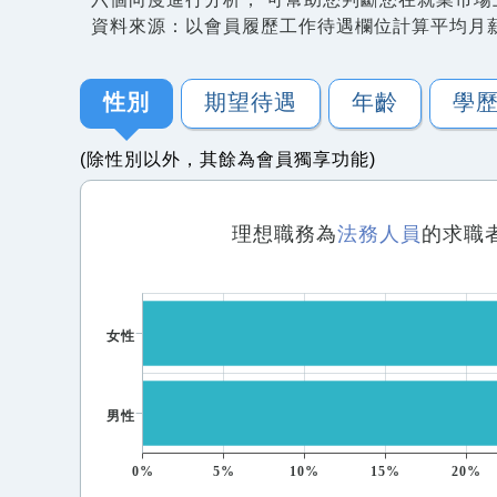
資料來源：以會員履歷工作待遇欄位計算平均月
性別
期望待遇
年齡
學
(除性別以外，其餘為會員獨享功能)
理想職務為
法務人員
的求職
女性
男性
0%
5%
10%
15%
20%