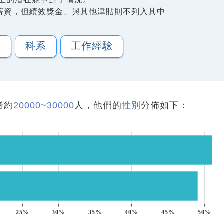
薪資，但績效獎金、與其他津貼則不列入其中
歷
科系
工作經驗
者約
20000~30000
人，他們的
性別
分佈如下：
25%
30%
35%
40%
45%
50%