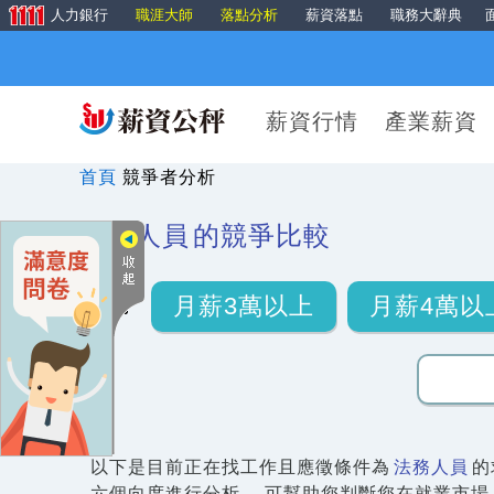
人力銀行
職涯大師
落點分析
薪資落點
職務大辭典
薪資行情
產業薪資
首頁
競爭者分析
法務人員
的競爭比較
月薪3萬以上
月薪4萬以
以下是目前正在找工作且應徵條件為
法務人員
的
六個向度進行分析， 可幫助您判斷您在就業市場