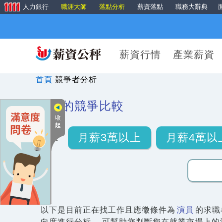
人力銀行
職涯大師
落點分析
薪資落點
職務大辭典
薪資行情
產業薪資
首頁
競爭者分析
演員
的競爭比較
月薪3萬以上
月薪4萬以
以下是目前正在找工作且應徵條件為
演員
的求職
向度進行分析， 可幫助您判斷您在就業市場上的