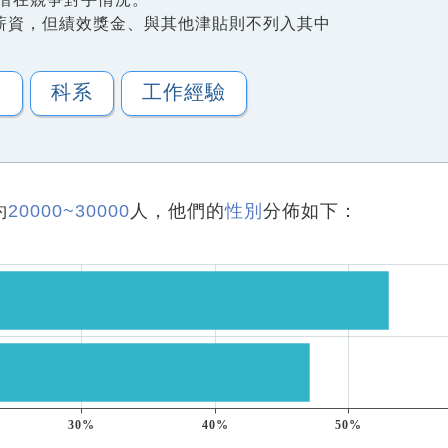
薪資，但績效獎金、與其他津貼則不列入其中
歷
科系
工作經驗
約
20000~30000
人，他們的
性別
分佈如下：
30%
40%
50%