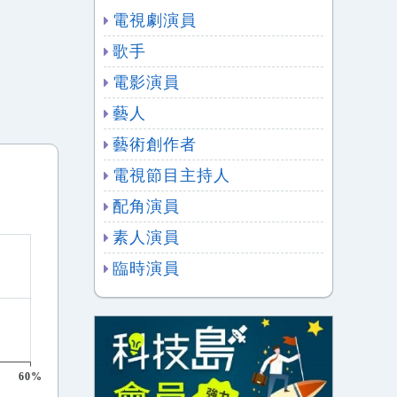
電視劇演員
歌手
電影演員
藝人
藝術創作者
電視節目主持人
配角演員
素人演員
臨時演員
60%