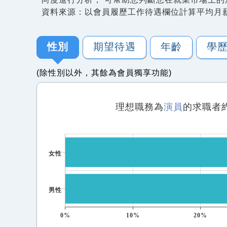
資料來源：以會員履歷工作待遇欄位計算平均月
性別
期望待遇
年齡
學
(除性別以外，其餘為會員獨享功能)
理想職務為
演員
的求職者
女性
男性
0%
10%
20%