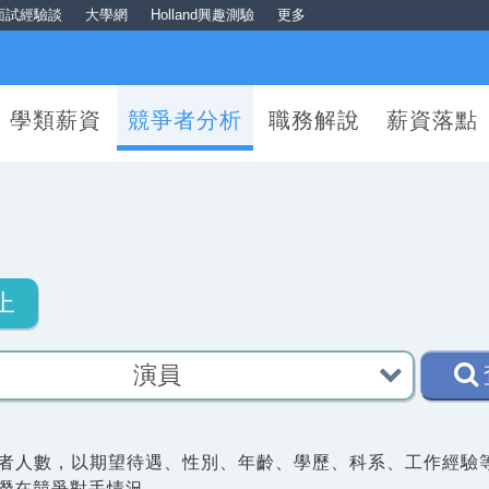
面試經驗談
大學網
Holland興趣測驗
更多
學類薪資
競爭者分析
職務解說
薪資落點
上
者人數，以期望待遇、性別、年齡、學歷、科系、工作經驗
潛在競爭對手情況。