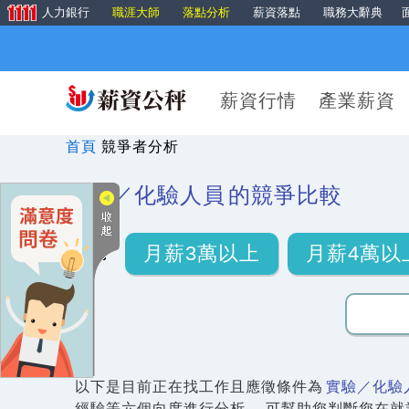
人力銀行
職涯大師
落點分析
薪資落點
職務大辭典
薪資行情
產業薪資
首頁
競爭者分析
實驗／化驗人員
的競爭比較
月薪3萬以上
月薪4萬以
以下是目前正在找工作且應徵條件為
實驗／化驗
經驗等六個向度進行分析， 可幫助您判斷您在