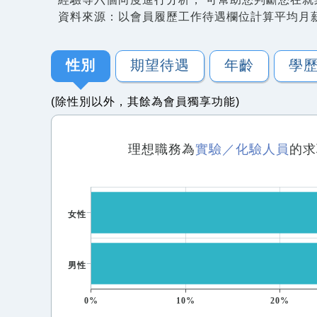
資料來源：以會員履歷工作待遇欄位計算平均月
性別
期望待遇
年齡
學
(除性別以外，其餘為會員獨享功能)
理想職務為
實驗／化驗人員
的求
女性
男性
0%
10%
20%