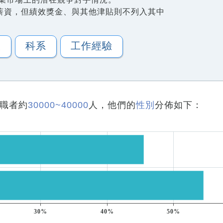
薪資，但績效獎金、與其他津貼則不列入其中
歷
科系
工作經驗
職者約
30000~40000
人，他們的
性別
分佈如下：
30%
40%
50%