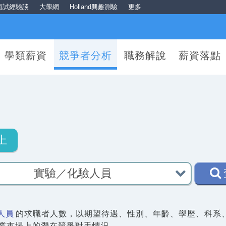
面試經驗談
大學網
Holland興趣測驗
更多
學類薪資
競爭者分析
職務解說
薪資落點
上
人員
的求職者人數，以期望待遇、性別、年齡、學歷、科系
就業市場上的潛在競爭對手情況。