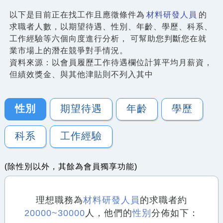
以下是目前正在找工作且應徵條件為
材料研發人員
的
求職者人數，以期望待遇、性別、年齡、學歷、科系、
工作經驗等六個向度進行分析， 可幫助您判斷您在就
業市場上的潛在競爭對手情況。
資料來源：以會員履歷工作待遇欄位計算平均月薪資，
但績效獎金、與其他津貼則不列入其中
性別
期望待遇
年齡
學歷
科系
工作經驗
(除性別以外，其餘為會員獨享功能)
理想職務為
材料研發人員
的求職者約
20000~30000
人，他們的
性別
分佈如下：