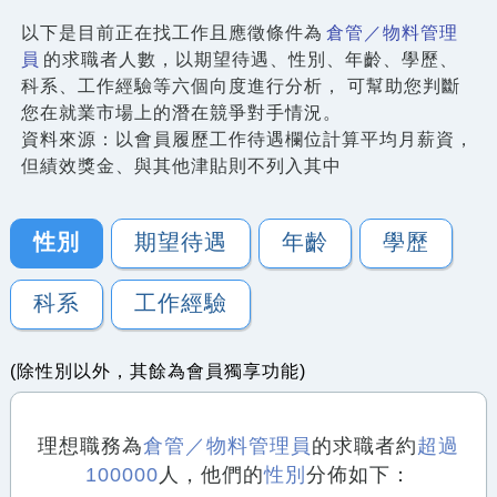
以下是目前正在找工作且應徵條件為
倉管／物料管理
員
的求職者人數，以期望待遇、性別、年齡、學歷、
科系、工作經驗等六個向度進行分析， 可幫助您判斷
您在就業市場上的潛在競爭對手情況。
資料來源：以會員履歷工作待遇欄位計算平均月薪資，
但績效獎金、與其他津貼則不列入其中
性別
期望待遇
年齡
學歷
科系
工作經驗
(除性別以外，其餘為會員獨享功能)
理想職務為
倉管／物料管理員
的求職者約
超過
100000
人，他們的
性別
分佈如下：