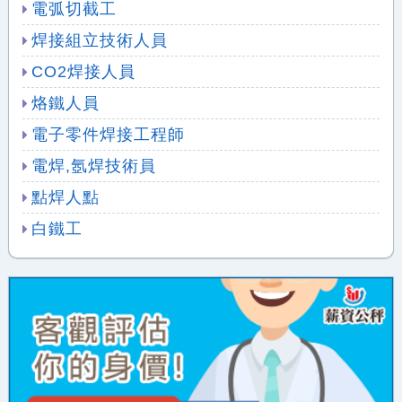
電弧切截工
焊接組立技術人員
CO2焊接人員
烙鐵人員
電子零件焊接工程師
電焊,氬焊技術員
點焊人點
白鐵工