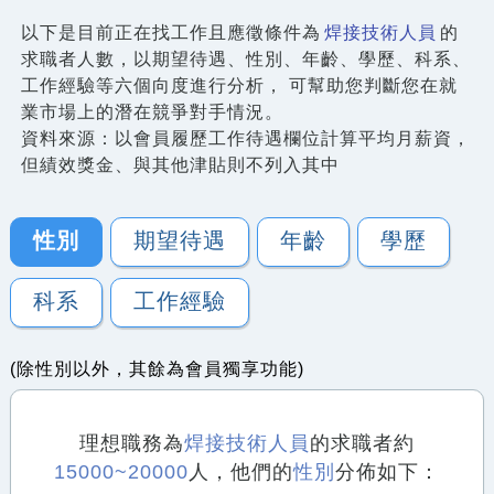
以下是目前正在找工作且應徵條件為
焊接技術人員
的
求職者人數，以期望待遇、性別、年齡、學歷、科系、
工作經驗等六個向度進行分析， 可幫助您判斷您在就
業市場上的潛在競爭對手情況。
資料來源：以會員履歷工作待遇欄位計算平均月薪資，
但績效獎金、與其他津貼則不列入其中
性別
期望待遇
年齡
學歷
科系
工作經驗
(除性別以外，其餘為會員獨享功能)
理想職務為
焊接技術人員
的求職者約
15000~20000
人，他們的
性別
分佈如下：