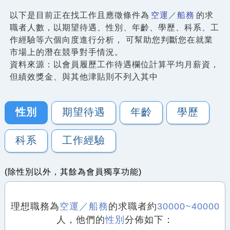
以下是目前正在找工作且應徵條件為
空運／船務
的求
職者人數，以期望待遇、性別、年齡、學歷、科系、工
作經驗等六個向度進行分析， 可幫助您判斷您在就業
市場上的潛在競爭對手情況。
資料來源：以會員履歷工作待遇欄位計算平均月薪資，
但績效獎金、與其他津貼則不列入其中
性別
期望待遇
年齡
學歷
科系
工作經驗
(除性別以外，其餘為會員獨享功能)
理想職務為
空運／船務
的求職者約
30000~40000
人，他們的
性別
分佈如下：