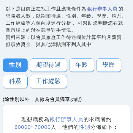
以下是目前正在找工作且應徵條件為
銀行辦事人員
的
求職者人數，以期望待遇、性別、年齡、學歷、科系、
工作經驗等六個向度進行分析， 可幫助您判斷您在就
業市場上的潛在競爭對手情況。
資料來源：以會員履歷工作待遇欄位計算平均月薪資，
但績效獎金、與其他津貼則不列入其中
性別
期望待遇
年齡
學歷
科系
工作經驗
(除性別以外，其餘為會員獨享功能)
理想職務為
銀行辦事人員
的求職者約
60000~70000
人，他們的
性別
分佈如下：