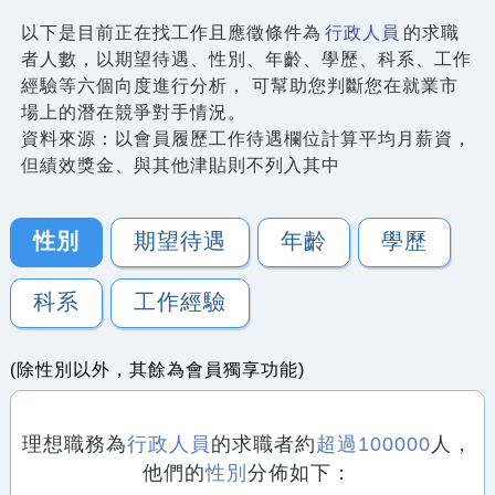
以下是目前正在找工作且應徵條件為
行政人員
的求職
者人數，以期望待遇、性別、年齡、學歷、科系、工作
經驗等六個向度進行分析， 可幫助您判斷您在就業市
場上的潛在競爭對手情況。
資料來源：以會員履歷工作待遇欄位計算平均月薪資，
但績效獎金、與其他津貼則不列入其中
性別
期望待遇
年齡
學歷
科系
工作經驗
(除性別以外，其餘為會員獨享功能)
理想職務為
行政人員
的求職者約
超過100000
人，
他們的
性別
分佈如下：