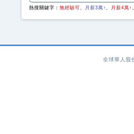
熱搜關鍵字：
無經驗可
月薪3萬↑
月薪4萬↑
全球華人股份有限