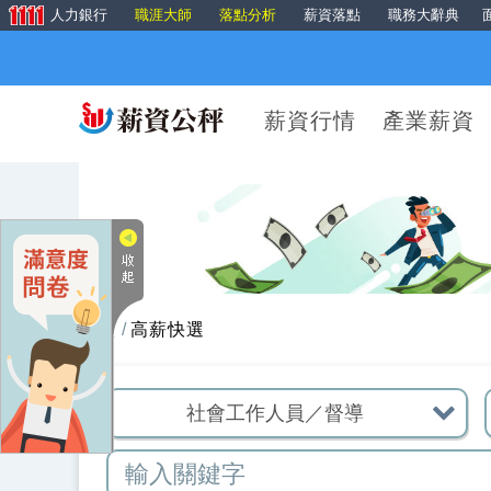
人力銀行
職涯大師
落點分析
薪資落點
職務大辭典
薪資行情
產業薪資
首頁
高薪快選