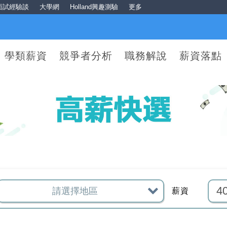
面試經驗談
大學網
Holland興趣測驗
更多
學類薪資
競爭者分析
職務解說
薪資落點
薪資