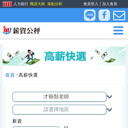
人力銀行
職涯大師
落點分析
會員登入
│
加入會員
首頁
高薪快選
薪資