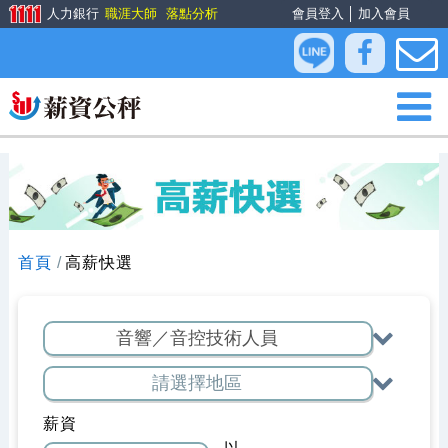
人力銀行
職涯大師
落點分析
會員登入
│
加入會員
首頁
高薪快選
薪資