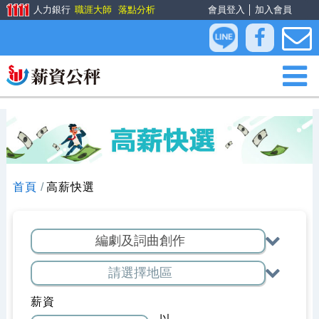
人力銀行
職涯大師
落點分析
會員登入
│
加入會員
首頁
高薪快選
薪資