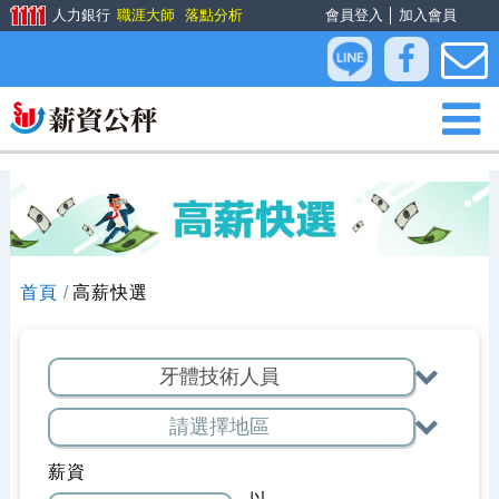
人力銀行
職涯大師
落點分析
會員登入
│
加入會員
首頁
高薪快選
薪資