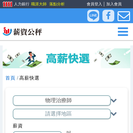
人力銀行
職涯大師
落點分析
會員登入
│
加入會員
首頁
高薪快選
薪資