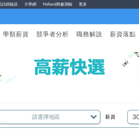
面試經驗談
大學網
Holland興趣測驗
更多
學類薪資
競爭者分析
職務解說
薪資落點
薪資