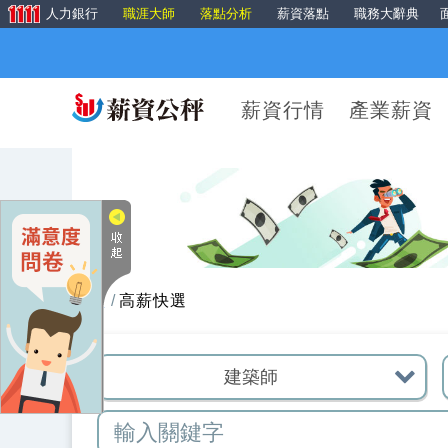
人力銀行
職涯大師
落點分析
薪資落點
職務大辭典
薪資行情
產業薪資
首頁
高薪快選