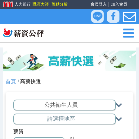
人力銀行
職涯大師
落點分析
會員登入
│
加入會員
首頁
高薪快選
薪資