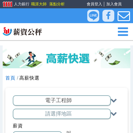
人力銀行
職涯大師
落點分析
會員登入
│
加入會員
首頁
高薪快選
薪資