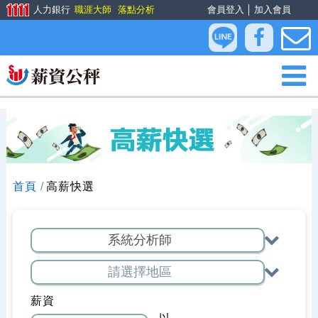
人力銀行
職涯大師
落點分析
會員登入
│
加入會員
首頁
高薪快選
薪資