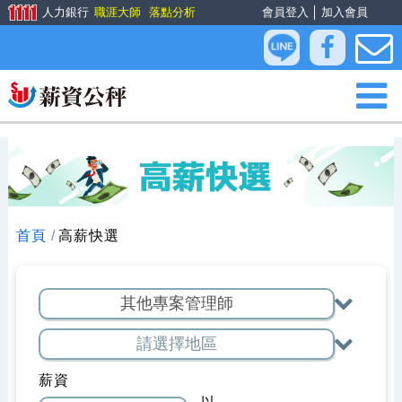
人力銀行
職涯大師
落點分析
會員登入
│
加入會員
首頁
高薪快選
薪資