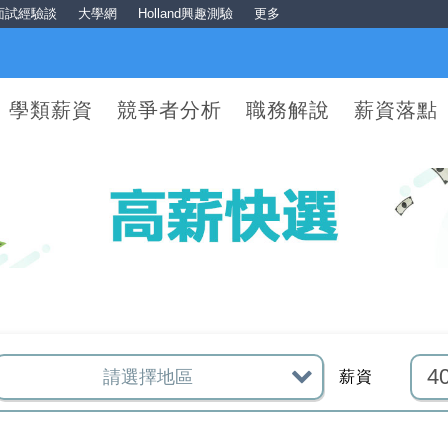
面試經驗談
大學網
Holland興趣測驗
更多
學類薪資
競爭者分析
職務解說
薪資落點
薪資