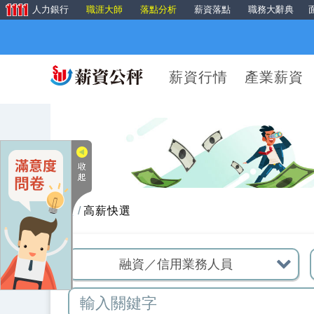
人力銀行
職涯大師
落點分析
薪資落點
職務大辭典
薪資行情
產業薪資
首頁
高薪快選