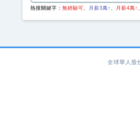
熱搜關鍵字：
無經驗可
月薪3萬↑
月薪4萬↑
全球華人股份有限