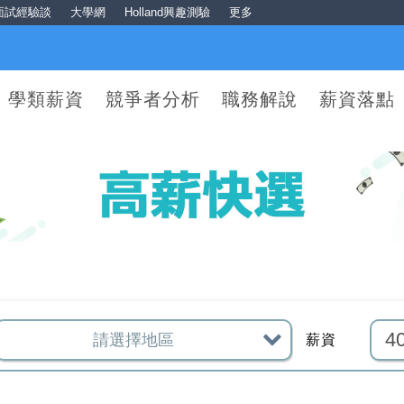
面試經驗談
大學網
Holland興趣測驗
更多
學類薪資
競爭者分析
職務解說
薪資落點
薪資