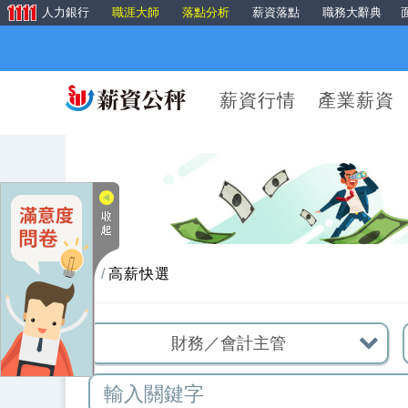
人力銀行
職涯大師
落點分析
薪資落點
職務大辭典
薪資行情
產業薪資
首頁
高薪快選