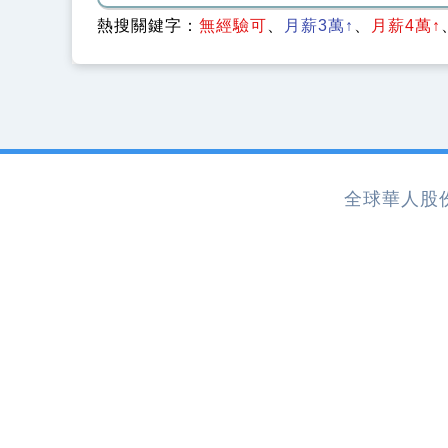
熱搜關鍵字：
無經驗可
月薪3萬↑
月薪4萬↑
全球華人股份有限