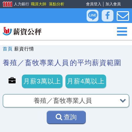
人力銀行
職涯大師
落點分析
會員登入
│
加入會員
首頁
薪資行情
養殖／畜牧專業人員
的平均薪資範圍
月薪3萬以上
月薪4萬以上
查詢