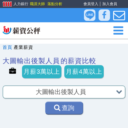
人力銀行
職涯大師
落點分析
會員登入
│
加入會員
首頁
產業薪資
大圖輸出後製人員
的薪資比較
月薪3萬以上
月薪4萬以上
查詢