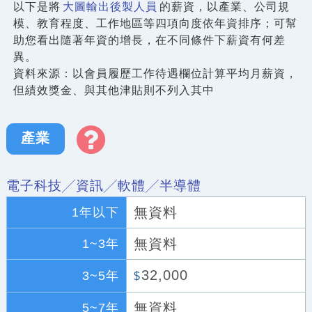
以下是將
大圖輸出後製人員
的薪資，以產業、公司規
模、教育程度、工作地區等四項向度依年資排序；可幫
助您看出隨著年資的增長，在不同條件下薪資有何差
異。
資料來源：以會員履歷工作待遇欄位計算平均月薪資，
但績效獎金、與其他津貼則不列入其中
產業
電子科技╱資訊╱軟體╱半導體
無資料
1年以下
無資料
1~3年
32,000
3~5年
$
無資料
5~7年