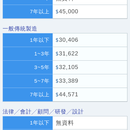
45,000
7年以上
$
一般傳統製造
30,406
1年以下
$
31,622
1~3年
$
32,105
3~5年
$
33,389
5~7年
$
44,571
7年以上
$
法律╱會計╱顧問╱研發╱設計
無資料
1年以下