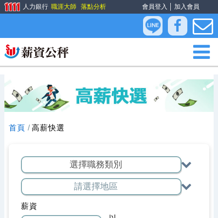
人力銀行
職涯大師
落點分析
會員登入
│
加入會員
首頁
高薪快選
薪資